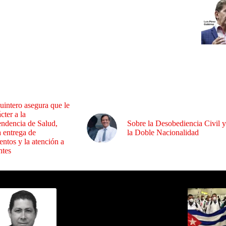
uintero asegura que le
cter a la
endencia de Salud,
Sobre la Desobediencia Civil y
a entrega de
la Doble Nacionalidad
ntos y la atención a
ntes
ida por Sixto Alfredo Pinto
Los Más C