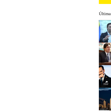
Última