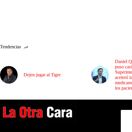
Tendencias
Daniel Q
puso cará
Superint
Dejen jugar al Tigre
aceleró l
medicame
los pacie
Dirig