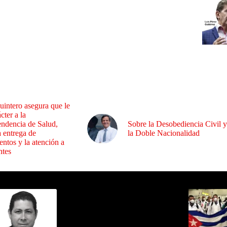
uintero asegura que le
cter a la
endencia de Salud,
Sobre la Desobediencia Civil y
a entrega de
la Doble Nacionalidad
ntos y la atención a
ntes
ida por Sixto Alfredo Pinto
Los Más C