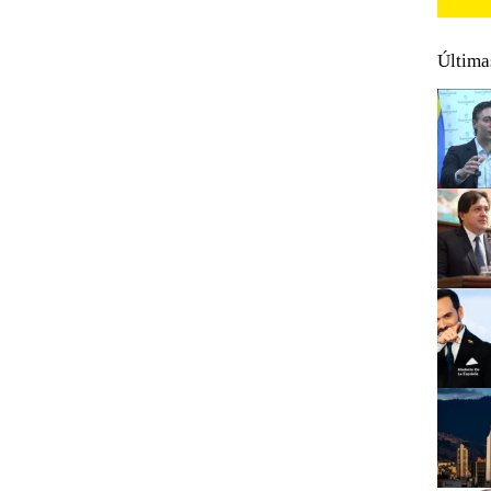
Última