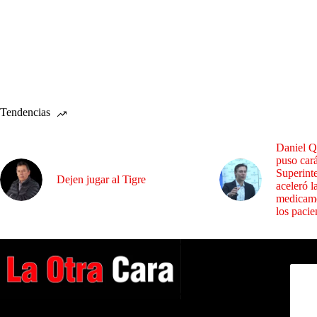
Tendencias
Daniel Q
puso cará
Superint
Dejen jugar al Tigre
aceleró l
medicame
los pacie
Dirig