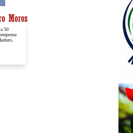
 a 50
ecompensa
Maduro,