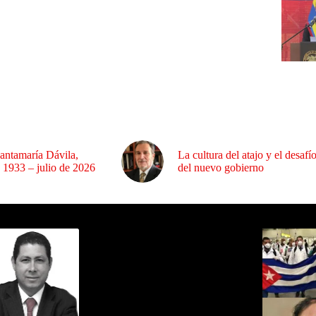
antamaría Dávila,
La cultura del atajo y el desafí
 1933 – julio de 2026
del nuevo gobierno
ida por Sixto Alfredo Pinto
Los Más C