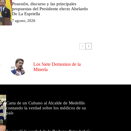
Posesión, discurso y las principales
propuestas del Presidente electo Abelardo
De La Espriella
7 agosto, 2026
o
Los Siete Demonios de la
Minería
omentados
Carta de un Cubano al Alcalde de Medellín
contando la verdad sobre los médicos de su
país