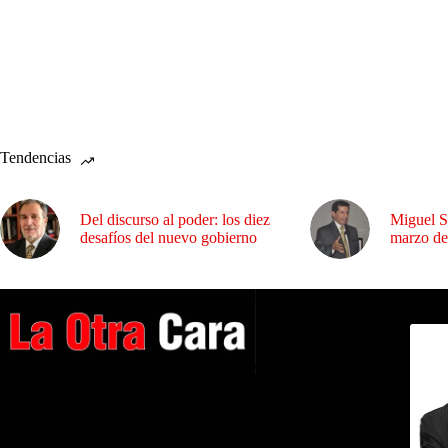
Tendencias
Del discurso al poder: los diez
Miguel S
desafíos del nuevo gobierno
marzo de
Dirig
A NUESTROS LECTORES…