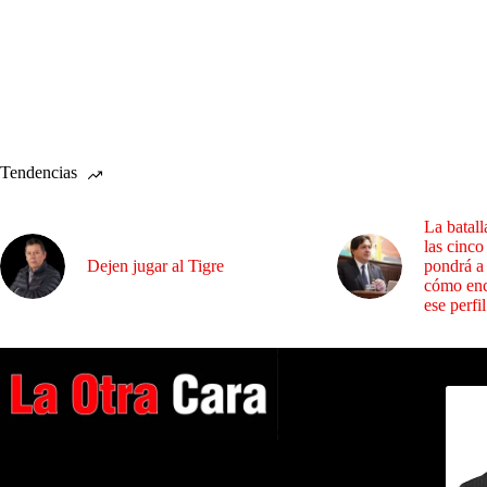
Tendencias
La batall
las cinco
Dejen jugar al Tigre
pondrá a
cómo enc
ese perfil
Dirig