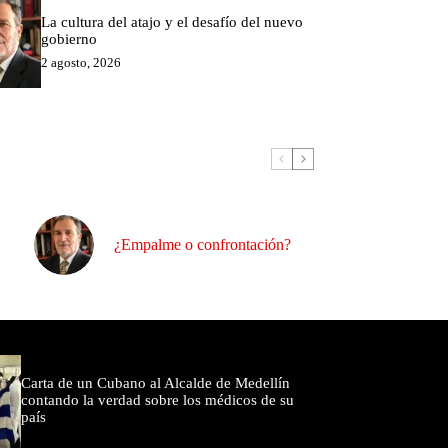
La cultura del atajo y el desafío del nuevo
gobierno
2 agosto, 2026
¿Empalme o confrontación?
omentados
Carta de un Cubano al Alcalde de Medellín
contando la verdad sobre los médicos de su
país