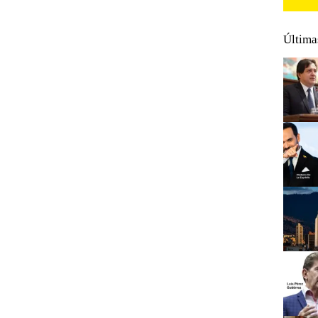
Última