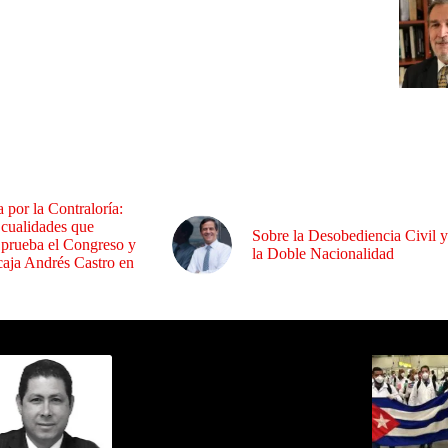
a por la Contraloría:
 cualidades que
Sobre la Desobediencia Civil y
 prueba el Congreso y
la Doble Nacionalidad
aja Andrés Castro en
ida por Sixto Alfredo Pinto
Los Más C