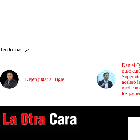
Tendencias
Daniel Q
puso cará
Superint
Dejen jugar al Tigre
aceleró l
medicame
los pacie
Dirig