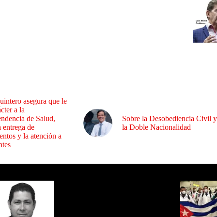
uintero asegura que le
cter a la
endencia de Salud,
Sobre la Desobediencia Civil y
a entrega de
la Doble Nacionalidad
ntos y la atención a
ntes
ida por Sixto Alfredo Pinto
Los Más C