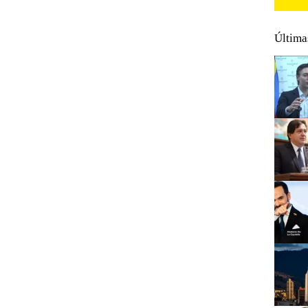
Última