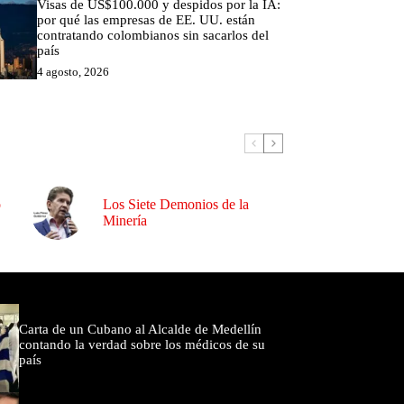
Visas de US$100.000 y despidos por la IA:
por qué las empresas de EE. UU. están
contratando colombianos sin sacarlos del
país
4 agosto, 2026
o
Los Siete Demonios de la
Minería
omentados
Carta de un Cubano al Alcalde de Medellín
contando la verdad sobre los médicos de su
país