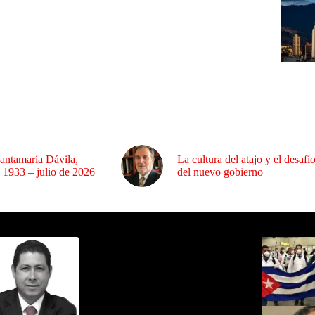
antamaría Dávila,
La cultura del atajo y el desafí
 1933 – julio de 2026
del nuevo gobierno
ida por Sixto Alfredo Pinto
Los Más C