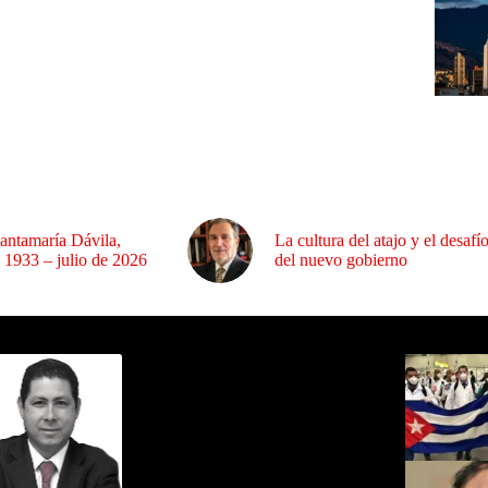
antamaría Dávila,
La cultura del atajo y el desafí
 1933 – julio de 2026
del nuevo gobierno
ida por Sixto Alfredo Pinto
Los Más C