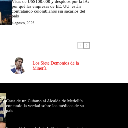
Visas de US$100.000 y despidos por la IA:
por qué las empresas de EE. UU. están
contratando colombianos sin sacarlos del
país
4 agosto, 2026
o
Los Siete Demonios de la
Minería
omentados
Carta de un Cubano al Alcalde de Medellín
contando la verdad sobre los médicos de su
país