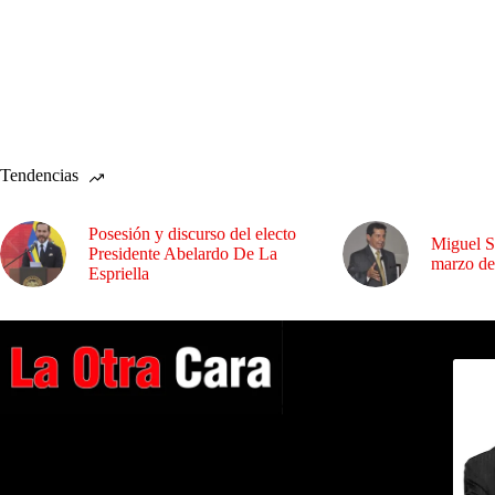
Tendencias
Posesión y discurso del electo
Miguel S
Presidente Abelardo De La
marzo de
Espriella
Dirig
A NUESTROS LECTORES…