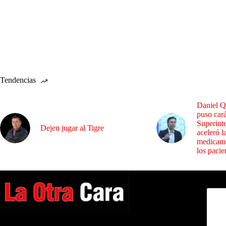
Tendencias
Daniel Q
puso cará
Superint
Dejen jugar al Tigre
aceleró l
medicame
los pacie
Dirig