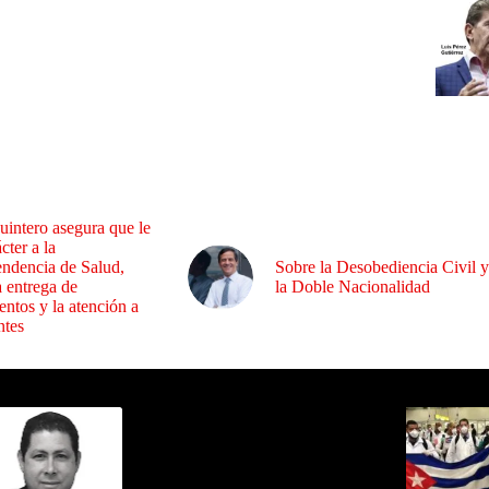
uintero asegura que le
cter a la
endencia de Salud,
Sobre la Desobediencia Civil y
a entrega de
la Doble Nacionalidad
ntos y la atención a
ntes
ida por Sixto Alfredo Pinto
Los Más C