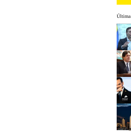
Última