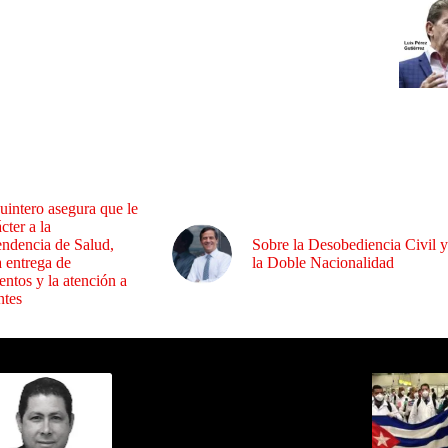
uintero asegura que le
cter a la
endencia de Salud,
Sobre la Desobediencia Civil y
a entrega de
la Doble Nacionalidad
ntos y la atención a
ntes
ida por Sixto Alfredo Pinto
Los Más C