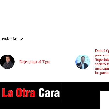
Tendencias
Daniel Q
puso cará
Superint
Dejen jugar al Tigre
aceleró l
medicame
los pacie
Dirig