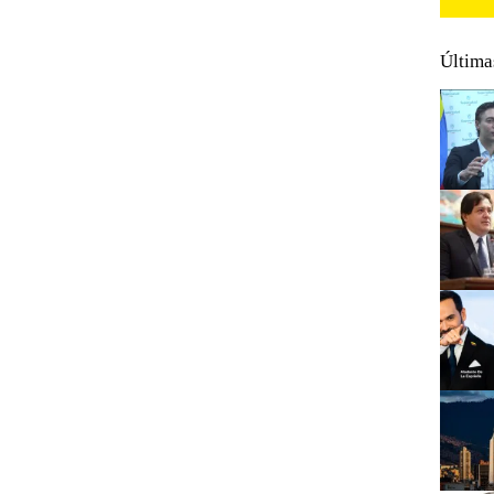
Última