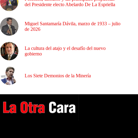
del Presidente electo Abelardo De La Espriella
Miguel Santamaría Dávila, marzo de 1933 – julio
de 2026
La cultura del atajo y el desafío del nuevo
gobierno
Los Siete Demonios de la Minería
A NUESTROS LECTORES…