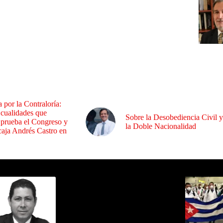
a por la Contraloría:
 cualidades que
Sobre la Desobediencia Civil y
 prueba el Congreso y
la Doble Nacionalidad
aja Andrés Castro en
ida por Sixto Alfredo Pinto
Los Más C