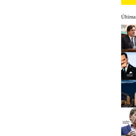
Última