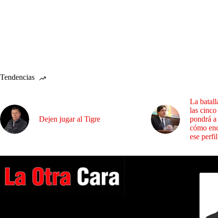
Tendencias
La batall
las cinco
Dejen jugar al Tigre
pondrá a
cómo enc
ese perfil
Dirig