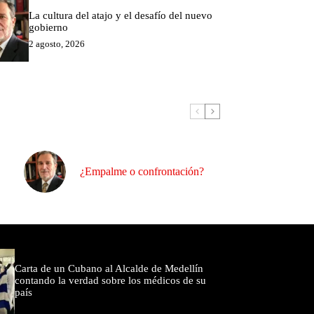
La cultura del atajo y el desafío del nuevo
gobierno
2 agosto, 2026
¿Empalme o confrontación?
omentados
Carta de un Cubano al Alcalde de Medellín
contando la verdad sobre los médicos de su
país