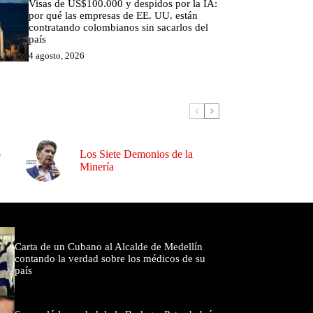
Visas de US$100.000 y despidos por la IA:
por qué las empresas de EE. UU. están
contratando colombianos sin sacarlos del
país
4 agosto, 2026
o
Los Siete Demonios de la
Minería
omentados
Carta de un Cubano al Alcalde de Medellín
contando la verdad sobre los médicos de su
país