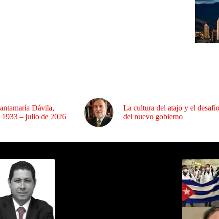
antamaría Dávila,
La cultura del atajo y el desafí
 1933 – julio de 2026
del nuevo gobierno
ida por Sixto Alfredo Pinto
Los Más C