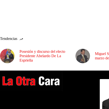
Tendencias
Posesión y discurso del electo
Miguel S
Presidente Abelardo De La
marzo de
Espriella
Dirig
A NUESTROS LECTORES…