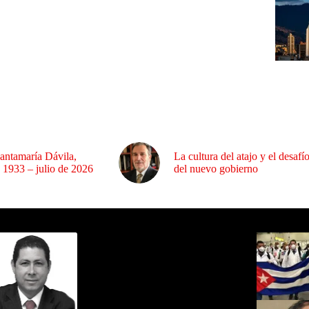
antamaría Dávila,
La cultura del atajo y el desafí
 1933 – julio de 2026
del nuevo gobierno
ida por Sixto Alfredo Pinto
Los Más C