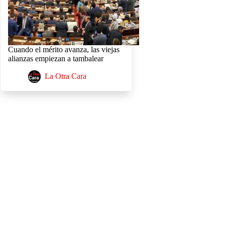
Cuando el mérito avanza, las viejas
alianzas empiezan a tambalear
La Otra Cara