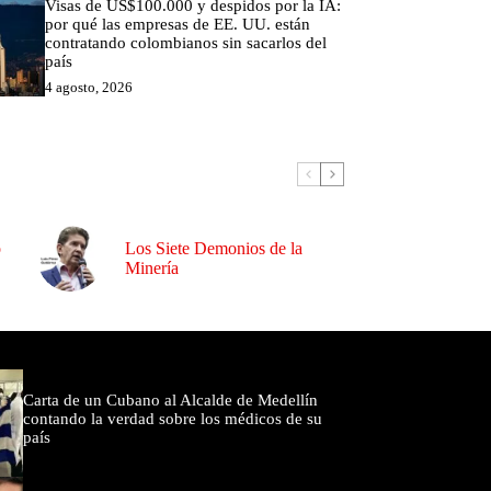
Visas de US$100.000 y despidos por la IA:
por qué las empresas de EE. UU. están
contratando colombianos sin sacarlos del
país
4 agosto, 2026
o
Los Siete Demonios de la
Minería
omentados
Carta de un Cubano al Alcalde de Medellín
contando la verdad sobre los médicos de su
país