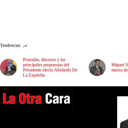
Tendencias
Posesión, discurso y las
principales propuestas del
Miguel S
Presidente electo Abelardo De
marzo de
La Espriella
Dirig
A NUESTROS LECTORES…