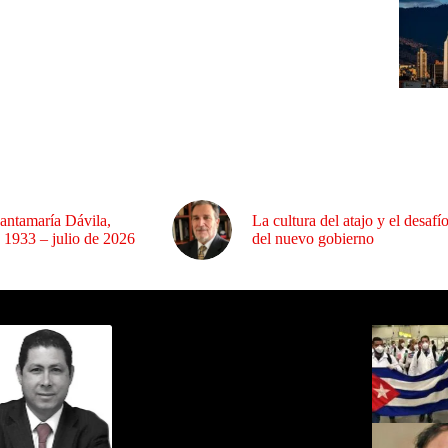
antamaría Dávila,
La cultura del atajo y el desafí
 1933 – julio de 2026
del nuevo gobierno
ida por Sixto Alfredo Pinto
Los Más C