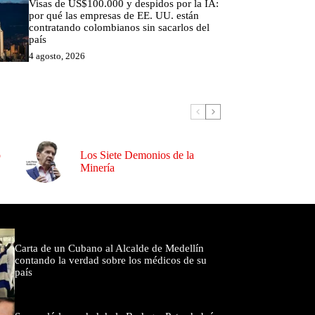
Visas de US$100.000 y despidos por la IA:
por qué las empresas de EE. UU. están
contratando colombianos sin sacarlos del
país
4 agosto, 2026
o
Los Siete Demonios de la
Minería
omentados
Carta de un Cubano al Alcalde de Medellín
contando la verdad sobre los médicos de su
país