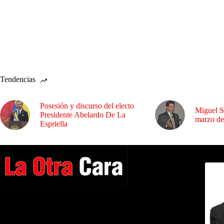
Tendencias
Posesión y discurso del electo
Miguel S
Presidente Abelardo De La
marzo de
Espriella
Dirig
A NUESTROS LECTORES…