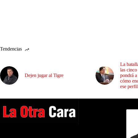
Tendencias
La batall
las cinco
Dejen jugar al Tigre
pondrá a
cómo enc
ese perfil
Dirig