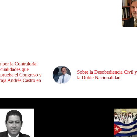
a por la Contraloría:
 cualidades que
Sobre la Desobediencia Civil y
 prueba el Congreso y
la Doble Nacionalidad
aja Andrés Castro en
ida por Sixto Alfredo Pinto
Los Más C