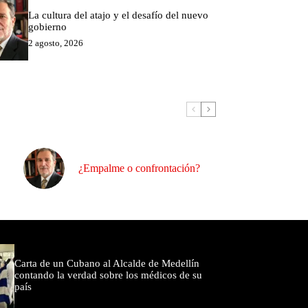
La cultura del atajo y el desafío del nuevo
gobierno
2 agosto, 2026
¿Empalme o confrontación?
omentados
Carta de un Cubano al Alcalde de Medellín
contando la verdad sobre los médicos de su
país