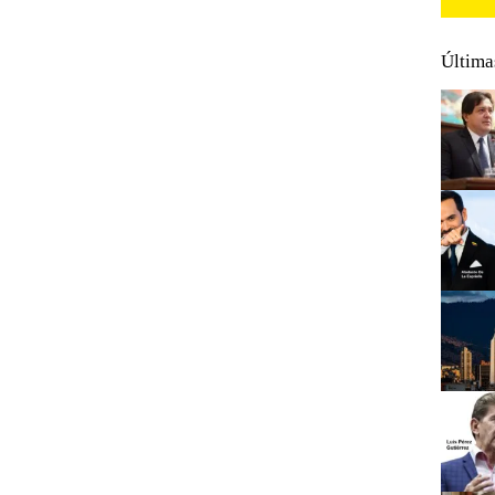
Última