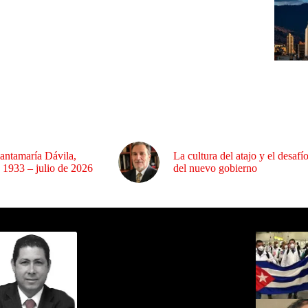
antamaría Dávila,
La cultura del atajo y el desafí
 1933 – julio de 2026
del nuevo gobierno
ida por Sixto Alfredo Pinto
Los Más C