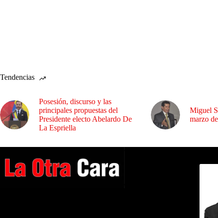
Tendencias
Posesión, discurso y las
principales propuestas del
Miguel S
Presidente electo Abelardo De
marzo de
La Espriella
Dirig
A NUESTROS LECTORES…