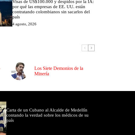
Visas de US$100.000 y despidos por la IA:
por qué las empresas de EE. UU. están
contratando colombianos sin sacarlos del
país
4 agosto, 2026
o
Los Siete Demonios de la
Minería
omentados
Carta de un Cubano al Alcalde de Medellín
contando la verdad sobre los médicos de su
país