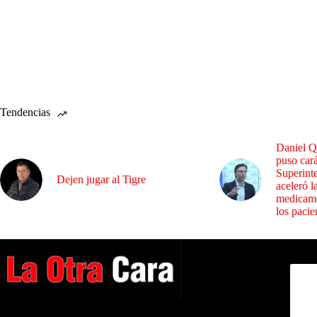
Tendencias
Daniel Q
puso cará
Superint
Dejen jugar al Tigre
aceleró l
medicame
los pacie
Dirig