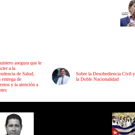
uintero asegura que le
cter a la
endencia de Salud,
Sobre la Desobediencia Civil y
a entrega de
la Doble Nacionalidad
ntos y la atención a
ntes
ida por Sixto Alfredo Pinto
Los Más C