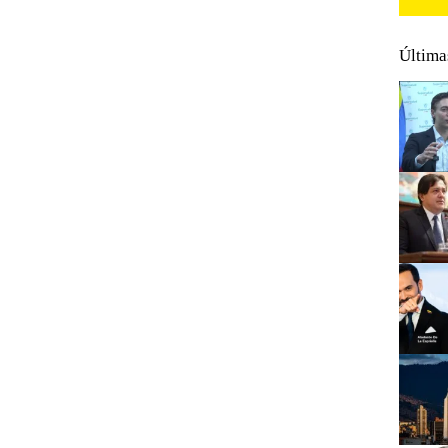
Última