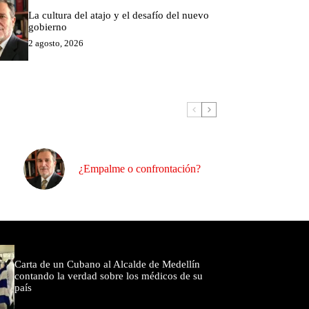
La cultura del atajo y el desafío del nuevo
gobierno
2 agosto, 2026
¿Empalme o confrontación?
omentados
Carta de un Cubano al Alcalde de Medellín
contando la verdad sobre los médicos de su
país