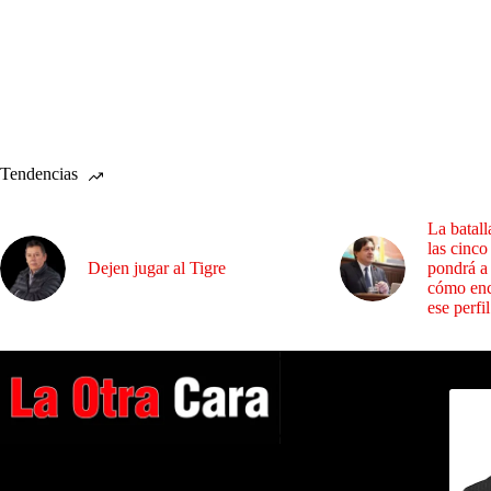
Tendencias
La batall
las cinco
Dejen jugar al Tigre
pondrá a
cómo enc
ese perfil
Dirig