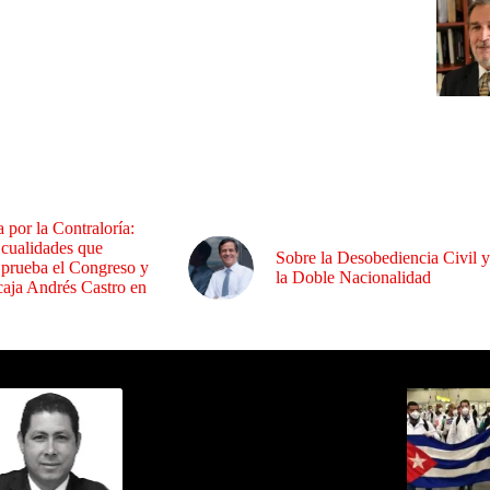
a por la Contraloría:
 cualidades que
Sobre la Desobediencia Civil y
 prueba el Congreso y
la Doble Nacionalidad
aja Andrés Castro en
ida por Sixto Alfredo Pinto
Los Más C