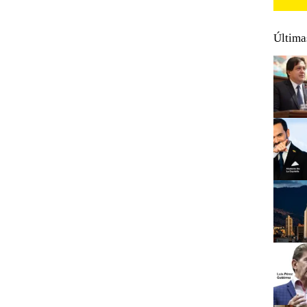
Última