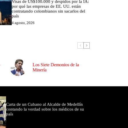
Visas de US$100.000 y despidos por la IA:
por qué las empresas de EE. UU. están
contratando colombianos sin sacarlos del
país
4 agosto, 2026
o
Los Siete Demonios de la
Minería
omentados
Carta de un Cubano al Alcalde de Medellín
contando la verdad sobre los médicos de su
país