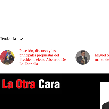
Tendencias
Posesión, discurso y las
principales propuestas del
Miguel S
Presidente electo Abelardo De
marzo de
La Espriella
Dirig
A NUESTROS LECTORES…