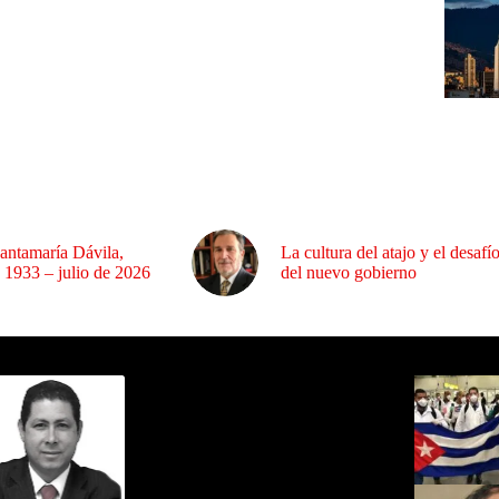
antamaría Dávila,
La cultura del atajo y el desafí
 1933 – julio de 2026
del nuevo gobierno
ida por Sixto Alfredo Pinto
Los Más C