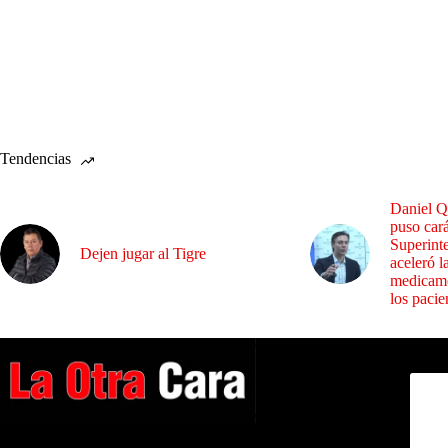
Tendencias
Daniel Q
puso cará
Superint
Dejen jugar al Tigre
aceleró l
medicame
los pacie
Dirig