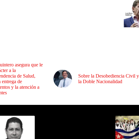
uintero asegura que le
cter a la
endencia de Salud,
Sobre la Desobediencia Civil y
a entrega de
la Doble Nacionalidad
ntos y la atención a
ntes
ida por Sixto Alfredo Pinto
Los Más C