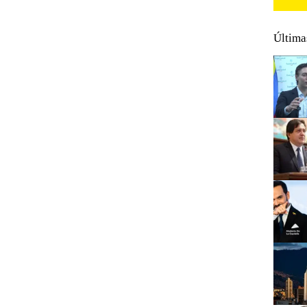
Última