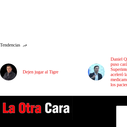
Tendencias
Daniel Q
puso cará
Superint
Dejen jugar al Tigre
aceleró l
medicame
los pacie
Dirig