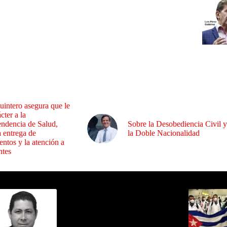
uintero asegura que le
cter a la
endencia de Salud,
Sobre la Desobediencia Civil y
a entrega de
la Doble Nacionalidad
ntos y la atención a
ntes
ida por Sixto Alfredo Pinto
Los Más C