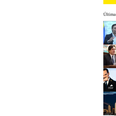
Última