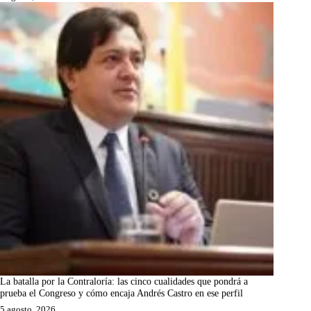
La batalla por la Contraloría: las cinco cualidades que pondrá a
prueba el Congreso y cómo encaja Andrés Castro en ese perfil
5 agosto, 2026