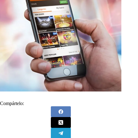
Compártelo: