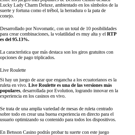
Lucky Lady Charm Deluxe, ambientado en los símbolos de la
suerte y fortuna como el trébol, la herradura o la pata de
conejo.
Desarrollado por Novomatic, con un total de 10 posibilidades
para crear combinaciones, la volatilidad es muy alta y el
RTP
es del 95.13%.
La característica que más destaca son los giros gratuitos con
opciones de pago triplicados.
Live Roulette
Si hay un juego de azar que engancha a los ecuatorianos es la
ruleta en vivo.
Live Roulette es una de las versiones más
populares
, desarrollada por Evolution, logrando innovar en la
experiencia en los casinos en vivo.
Se trata de una amplia variedad de mesas de ruleta centrado
sobre todo en crear una buena experiencia en directo para el
usuario optimizando su contenido para todos los dispositivos.
En Betsson Casino podrás probar tu suerte con este juego