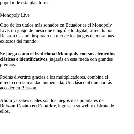
popular de esta plataforma.
Monopoly Live
Otro de los títulos más sonados en Ecuador es el Monopoly
Live, un juego de mesa que emigró a lo digital, ofrecido por
Betsson Casino; inspirado en uno de los juegos de mesa más
exitosos del mundo.
Se juega como el tradicional Monopoly con sus elementos
clásicos e identificativos
, jugarás en esta rueda con grandes
premios.
Podrás divertirte gracias a los multiplicadores, combina el
directo con la realidad aumentada. Un clásico al que podrás
acceder en Betsson.
Ahora ya sabes cuáles son los juegos más populares de
Betsson Casino en Ecuador
, ingresa a su web y disfruta de
ellos.