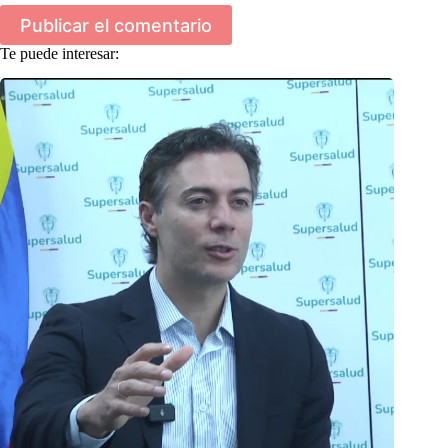
Publicar el comentario
Te puede interesar: