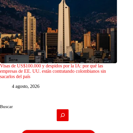
Visas de US$100.000 y despidos por la IA: por qué las
empresas de EE. UU. están contratando colombianos sin
sacarlos del país
4 agosto, 2026
Buscar