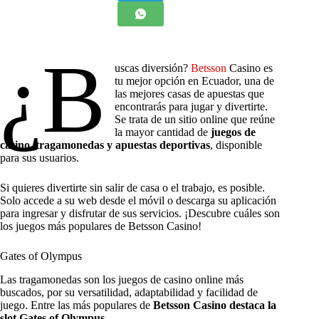
¿B
uscas diversión?
Betsson
Casino es
tu mejor opción en Ecuador, una de
las mejores casas de apuestas que
encontrarás para jugar y divertirte.
Se trata de un sitio online que reúne
la mayor cantidad de
juegos de
casino, tragamonedas y apuestas deportivas
, disponible
para sus usuarios.
Si quieres divertirte sin salir de casa o el trabajo, es posible.
Solo accede a su web desde el móvil o descarga su aplicación
para ingresar y disfrutar de sus servicios. ¡Descubre cuáles son
los juegos más populares de Betsson Casino!
Gates of Olympus
Las tragamonedas son los juegos de casino online más
buscados, por su versatilidad, adaptabilidad y facilidad de
juego. Entre las más populares de
Betsson Casino destaca la
slot Gates of Olympus.