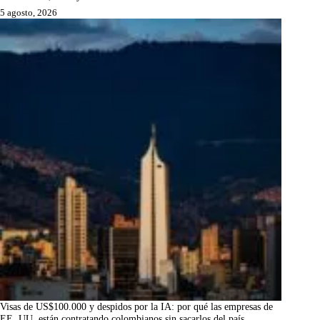
5 agosto, 2026
Visas de US$100.000 y despidos por la IA: por qué las empresas de
EE. UU. están contratando colombianos sin sacarlos del país