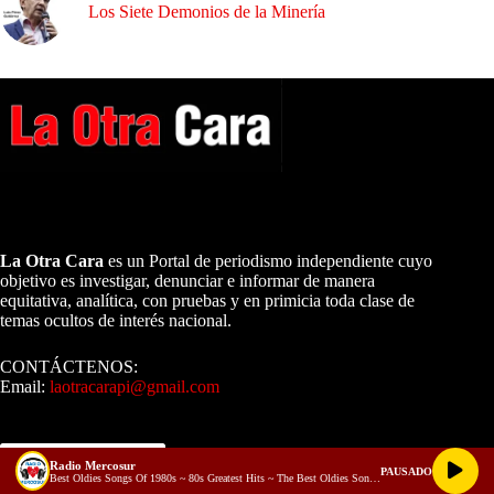
Los Siete Demonios de la Minería
A NUESTROS LECTORES…
La Otra Cara
es un Portal de periodismo independiente cuyo
objetivo es investigar, denunciar e informar de manera
equitativa, analítica, con pruebas y en primicia toda clase de
temas ocultos de interés nacional.
CONTÁCTENOS:
Email:
laotracarapi@gmail.com
Dirigida por Sixto Alfredo Pinto
Radio Mercosur
PAUSADO
Best Oldies Songs Of 1980s ~ 80s Greatest Hits ~ The Best Oldies Song Ever (128 kbps)