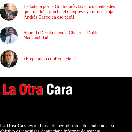
La batalla por la Contraloría: las cinco cualidades
que pondrá a prueba el Congreso y cómo encaja
Andrés Castro en ese perfil
Sobre la Desobediencia Civil y la Doble
Nacionalidad
¿Empalme o confrontación?
A NUESTROS LECTORES…
La Otra Cara
es un Portal de periodismo independiente cuyo
objetivo es investigar, denunciar e informar de manera