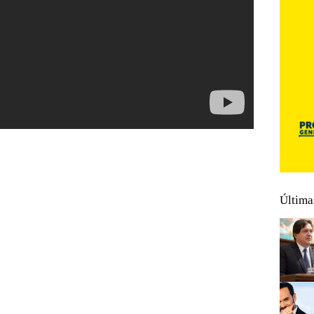
Última