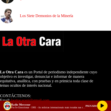
Los Siete Demonios de la Minería
A NUESTROS LECTORES…
La Otra Cara
es un Portal de periodismo independiente cuyo
objetivo es investigar, denunciar e informar de manera
equitativa, analítica, con pruebas y en primicia toda clase de
temas ocultos de interés nacional.
CONTÁCTENOS:
Email:
laotracarapi@gmail.com
Radio Mercosur
PAUSADO
Dirigida por Sixto Alfredo Pinto
Pra Se Emocionar - 1981 - As músicas internacionais mais tocadas nas rádios do Brasil