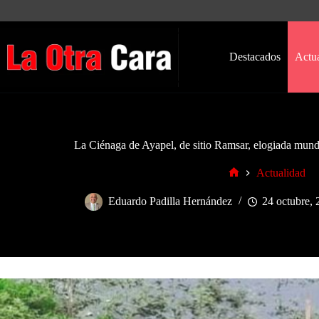
Saltar
al
contenido
Destacados
Actu
La Ciénaga de Ayapel, de sitio Ramsar, elogiada mund
Actualidad
Inicio
Eduardo Padilla Hernández
24 octubre,