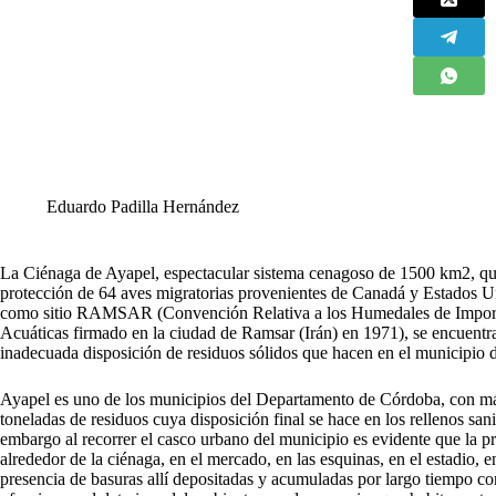
Eduardo Padilla Hernández
L
a Ciénaga de Ayapel, espectacular sistema cenagoso de 1500 km2, que
protección de 64 aves migratorias provenientes de Canadá y Estados Un
como sitio RAMSAR (Convención Relativa a los Humedales de Importa
Acuáticas firmado en la ciudad de Ramsar (Irán) en 1971), se encuentra 
inadecuada disposición de residuos sólidos que hacen en el municipio 
Ayapel es uno de los municipios del Departamento de Córdoba, con má
toneladas de residuos cuya disposición final se hace en los rellenos s
embargo al recorrer el casco urbano del municipio es evidente que la pre
alrededor de la ciénaga, en el mercado, en las esquinas, en el estadio, e
presencia de basuras allí depositadas y acumuladas por largo tiempo con