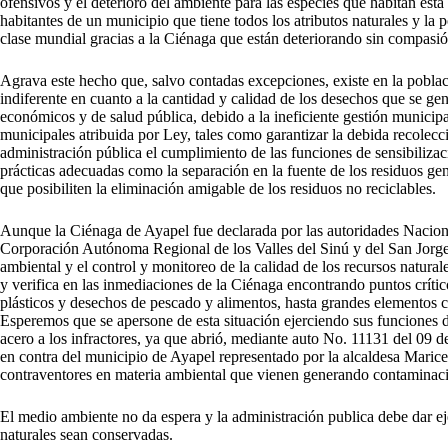
ofensivos y el deterioro del ambiente para las especies que habitan es
habitantes de un municipio que tiene todos los atributos naturales y la p
clase mundial gracias a la Ciénaga que están deteriorando sin compasió
Agrava este hecho que, salvo contadas excepciones, existe en la pobla
indiferente en cuanto a la cantidad y calidad de los desechos que se g
económicos y de salud pública, debido a la ineficiente gestión municipa
municipales atribuida por Ley, tales como garantizar la debida recolecci
administración pública el cumplimiento de las funciones de sensibilizac
prácticas adecuadas como la separación en la fuente de los residuos gen
que posibiliten la eliminación amigable de los residuos no reciclables.
Aunque la Ciénaga de Ayapel fue declarada por las autoridades Nacio
Corporación Autónoma Regional de los Valles del Sinú y del San Jorg
ambiental y el control y monitoreo de la calidad de los recursos naturale
y verifica en las inmediaciones de la Ciénaga encontrando puntos crític
plásticos y desechos de pescado y alimentos, hasta grandes elementos
Esperemos que se apersone de esta situación ejerciendo sus funciones 
acero a los infractores, ya que abrió, mediante auto No. 11131 del 09 d
en contra del municipio de Ayapel representado por la alcaldesa Maric
contraventores en materia ambiental que vienen generando contaminación
El medio ambiente no da espera y la administración publica debe dar e
naturales sean conservadas.