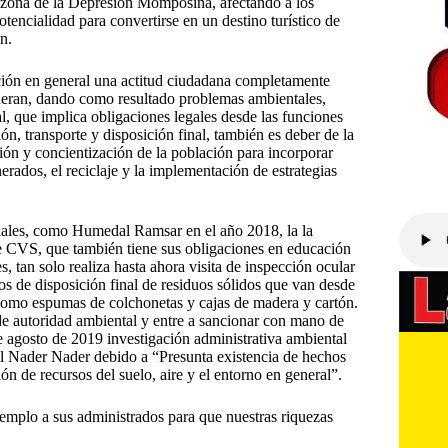
ta zona de la Depresión Momposina, afectando a los
otencialidad para convertirse en un destino turístico de
n.
ción en general una actitud ciudadana completamente
eneran, dando como resultado problemas ambientales,
l, que implica obligaciones legales desde las funciones
ón, transporte y disposición final, también es deber de la
ión y concientización de la población para incorporar
erados, el reciclaje y la implementación de estrategias
nales, como Humedal Ramsar en el año 2018, la la
e CVS, que también tiene sus obligaciones en educación
s, tan solo realiza hasta ahora visita de inspección ocular
os de disposición final de residuos sólidos que van desde
 como espumas de colchonetas y cajas de madera y cartón.
de autoridad ambiental y entre a sancionar con mano de
e agosto de 2019 investigación administrativa ambiental
el Nader Nader debido a “Presunta existencia de hechos
 de recursos del suelo, aire y el entorno en general”.
jemplo a sus administrados para que nuestras riquezas