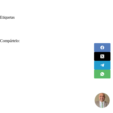
Etiquetas
#
Córdoba
#
Irán
Compártelo: