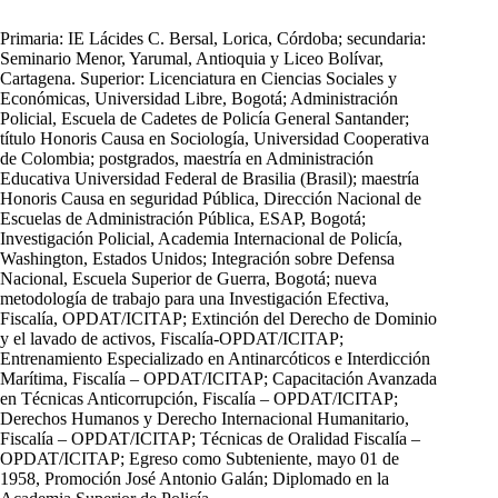
Primaria: IE Lácides C. Bersal, Lorica, Córdoba; secundaria:
Seminario Menor, Yarumal, Antioquia y Liceo Bolívar,
Cartagena. Superior: Licenciatura en Ciencias Sociales y
Económicas, Universidad Libre, Bogotá; Administración
Policial, Escuela de Cadetes de Policía General Santander;
título Honoris Causa en Sociología, Universidad Cooperativa
de Colombia; postgrados, maestría en Administración
Educativa Universidad Federal de Brasilia (Brasil); maestría
Honoris Causa en seguridad Pública, Dirección Nacional de
Escuelas de Administración Pública, ESAP, Bogotá;
Investigación Policial, Academia Internacional de Policía,
Washington, Estados Unidos; Integración sobre Defensa
Nacional, Escuela Superior de Guerra, Bogotá; nueva
metodología de trabajo para una Investigación Efectiva,
Fiscalía, OPDAT/ICITAP; Extinción del Derecho de Dominio
y el lavado de activos, Fiscalía-OPDAT/ICITAP;
Entrenamiento Especializado en Antinarcóticos e Interdicción
Marítima, Fiscalía – OPDAT/ICITAP; Capacitación Avanzada
en Técnicas Anticorrupción, Fiscalía – OPDAT/ICITAP;
Derechos Humanos y Derecho Internacional Humanitario,
Fiscalía – OPDAT/ICITAP; Técnicas de Oralidad Fiscalía –
OPDAT/ICITAP; Egreso como Subteniente, mayo 01 de
1958, Promoción José Antonio Galán; Diplomado en la