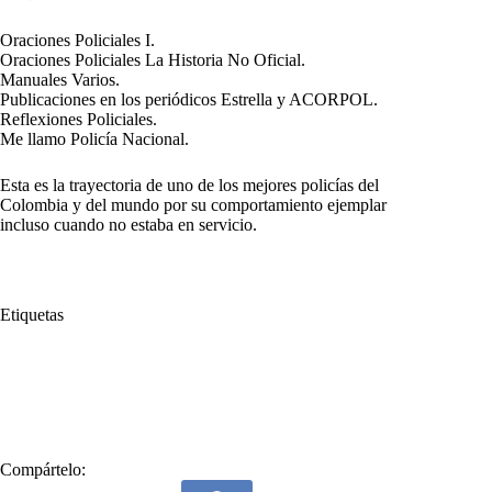
Oraciones Policiales I.
Oraciones Policiales La Historia No Oficial.
Manuales Varios.
Publicaciones en los periódicos Estrella y ACORPOL.
Reflexiones Policiales.
Me llamo Policía Nacional.
Esta es la trayectoria de uno de los mejores policías del
Colombia y del mundo por su comportamiento ejemplar
incluso cuando no estaba en servicio.
Etiquetas
#
Córdoba
#
Destacado
#
General Gómez Padilla
#
homenaje
#
Lorica
#
Miguel Antonio Gómez Padilla
#
Primo Hermano
Compártelo: