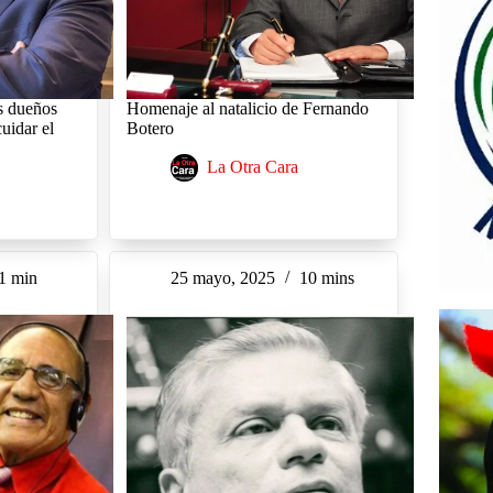
s dueños
Homenaje al natalicio de Fernando
uidar el
Botero
La Otra Cara
1 min
25 mayo, 2025
10 mins