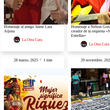
Homenaje al amigo Jaime Lara
Homenaje a Nelson Gonz
Arjona
creador de la orquesta «
Estrellas»
La Otra Cara
La Otra Cara
28 marzo, 2025
1 min
29 noviembre, 20