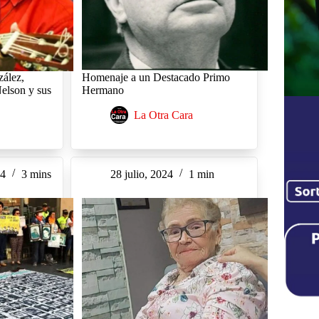
ález,
Homenaje a un Destacado Primo
Nelson y sus
Hermano
La Otra Cara
24
3 mins
28 julio, 2024
1 min