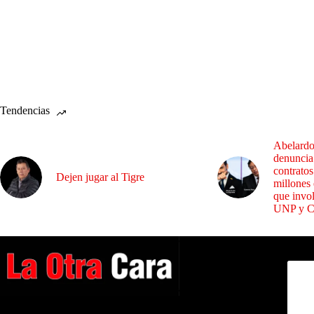
Tendencias
Abelardo
denuncia
contrato
Dejen jugar al Tigre
millones
que invo
UNP y 
Dirig