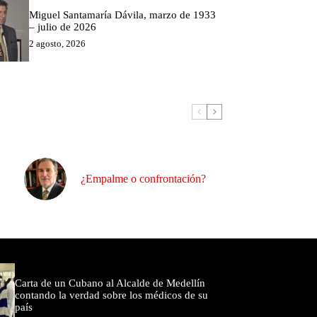
Miguel Santamaría Dávila, marzo de 1933
– julio de 2026
2 agosto, 2026
¿Empalme o confrontación?
omentados
Carta de un Cubano al Alcalde de Medellín
contando la verdad sobre los médicos de su
país