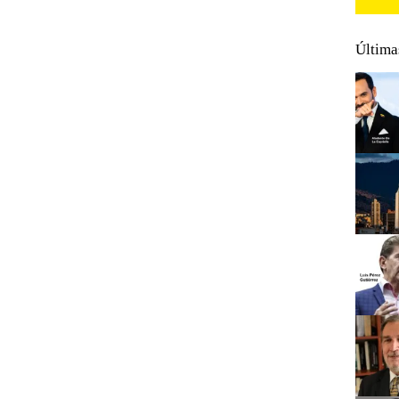
Última