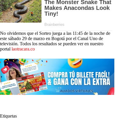
No olvidemos que el Sorteo juega a las 11:45 de la noche de
este sábado 29 de marzo en Bogotá por el Canal Uno de
televisión. Todos los resultados se pueden ver en nuestro
portal
laotracara.co
Etiquetas
#
Extra
#
homenaje
#
Marzo
#
millones
#
Mujer
#
Multicultural
#
Premios
#
Sorteo