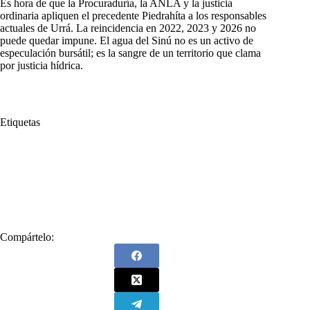
Es hora de que la Procuraduría, la ANLA y la justicia
ordinaria apliquen el precedente Piedrahíta a los responsables
actuales de Urrá. La reincidencia en 2022, 2023 y 2026 no
puede quedar impune. El agua del Sinú no es un activo de
especulación bursátil; es la sangre de un territorio que clama
por justicia hídrica.
Etiquetas
#
Ahoga
#
Córdoba
#
Delito
#
Especulación
#
Exige
#
Hídrica
#
Justicia
#
Justicia Ambiental
#
Luis De La Hoz
#
Luis De La Hoz López
#
Operativo
#
Represa
#
Urrá
Compártelo: