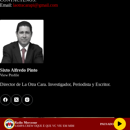
Email:
laotracarapi@gmail.com
Dirigida por Sixto Alfredo Pinto
Sixto Alfredo Pinto
View Profile
Director de La Otra Cara. Investigador, Periodista y Escritor.
Los Más Comentados
Radio Mercosur
PAUSADO
SAMPA CREW OQUE É QUE VC VIU EM MIM