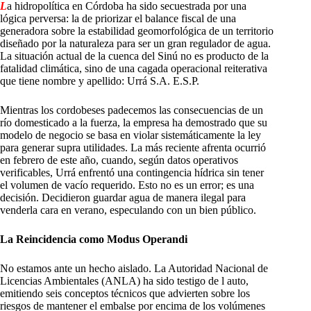
L
a hidropolítica en Córdoba ha sido secuestrada por una
lógica perversa: la de priorizar el balance fiscal de una
generadora sobre la estabilidad geomorfológica de un territorio
diseñado por la naturaleza para ser un gran regulador de agua.
La situación actual de la cuenca del Sinú no es producto de la
fatalidad climática, sino de una cagada operacional reiterativa
que tiene nombre y apellido: Urrá S.A. E.S.P.
Mientras los cordobeses padecemos las consecuencias de un
río domesticado a la fuerza, la empresa ha demostrado que su
modelo de negocio se basa en violar sistemáticamente la ley
para generar supra utilidades. La más reciente afrenta ocurrió
en febrero de este año, cuando, según datos operativos
verificables, Urrá enfrentó una contingencia hídrica sin tener
el volumen de vacío requerido. Esto no es un error; es una
decisión. Decidieron guardar agua de manera ilegal para
venderla cara en verano, especulando con un bien público.
La Reincidencia como Modus Operandi
No estamos ante un hecho aislado. La Autoridad Nacional de
Licencias Ambientales (ANLA) ha sido testigo de l auto,
emitiendo seis conceptos técnicos que advierten sobre los
riesgos de mantener el embalse por encima de los volúmenes