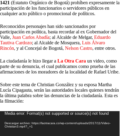
1421
(Estatuto Orgánico de Bogotá) prohíben expresamente la
participación de los funcionarios o servidores públicos en
cualquier acto público o promocional de políticos.
Reconocidos personajes han sido sancionados por
participación en política, basta recordar al ex Gobernador del
Valle,
Juan Carlos Abadía
; al Alcalde de Melgar,
Eduardo
Tautiva Cardozo
; al Alcalde de Mosquera,
Luis Álvaro
Rincón
, y al Concejal de Bogotá,
Nelson Castro
, entre otros.
La ciudadanía le hizo llegar a
La Otra Cara
un video, como
parte de su denuncia, el cual publicamos como prueba de las
afirmaciones de los moradores de la localidad de Rafael Uribe.
Sobre este tema de Christian González y su esposa Martha
Lucía Cipagauta, serán las autoridades locales quienes tendrán
la última palabra sobre las denuncias de la ciudadanía. Esta es
la filmación:
Reproductor
Media error: Format(s) not supported or source(s) not found
de
Descargar archivo: https://laotracara.co/wp-content/uploads/2017/11/Video-
vídeo
Christian3.mp4?_=1