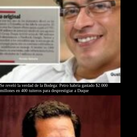
Se reveló la verdad de la Bodega: Petro habría gastado $2.000
millones en 400 tuiteros para desprestigiar a Duque