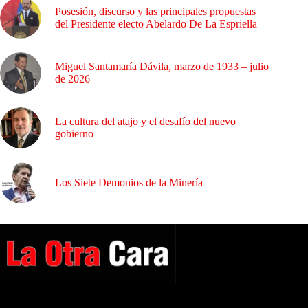
Posesión, discurso y las principales propuestas
del Presidente electo Abelardo De La Espriella
Miguel Santamaría Dávila, marzo de 1933 – julio
de 2026
La cultura del atajo y el desafío del nuevo
gobierno
Los Siete Demonios de la Minería