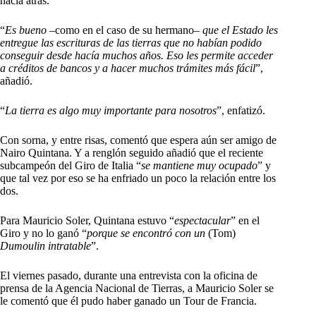
hacia atrás.
“
Es bueno
–como en el caso de su hermano–
que el Estado les
entregue las escrituras de las tierras que no habían podido
conseguir desde hacía muchos años. Eso les permite acceder
a créditos de bancos y
a
hacer muchos trámites más fácil
”,
añadió.
“
La tierra es algo muy importante para nosotros
”, enfatizó.
Con sorna, y entre risas, comentó que espera aún ser amigo de
Nairo Quintana. Y a renglón seguido añadió que el reciente
subcampeón del Giro de Italia “
se mantiene muy ocupado
” y
que tal vez por eso se ha enfriado un poco la relación entre los
dos.
Para Mauricio Soler, Quintana estuvo “
espectacular
” en el
Giro y no lo ganó “
porque se encontró con un
(Tom)
Dumoulin intratable
”.
El viernes pasado, durante una entrevista con la oficina de
prensa de la Agencia Nacional de Tierras, a Mauricio Soler se
le comentó que él pudo haber ganado un Tour de Francia.