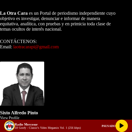
A NUESTROS LECTORES…
La Otra Cara
es un Portal de periodismo independiente cuyo
objetivo es investigar, denunciar e informar de manera
equitativa, analítica, con pruebas y en primicia toda clase de
temas ocultos de interés nacional.
CONTÁCTENOS:
Email:
laotracarapi@gmail.com
Dirigida por Sixto Alfredo Pinto
Sixto Alfredo Pinto
View Profile
Radio Mercosur
PAUSADO
Director de La Otra Cara. Investigador, Periodista y Escritor.
DJ Goofy - Classic's Video Megamix Vol. 1 (256 kbps)