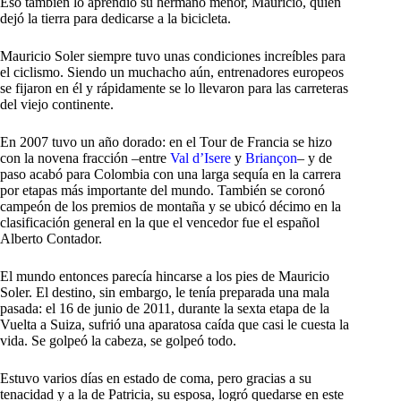
Eso también lo aprendió su hermano menor, Mauricio, quien
dejó la tierra para dedicarse a la bicicleta.
Mauricio Soler siempre tuvo unas condiciones increíbles para
el ciclismo. Siendo un muchacho aún, entrenadores europeos
se fijaron en él y rápidamente se lo llevaron para las carreteras
del viejo continente.
En 2007 tuvo un año dorado: en el Tour de Francia se hizo
con la novena fracción –entre
Val d’Isere
y
Briançon
– y de
paso acabó para Colombia con una larga sequía en la carrera
por etapas más importante del mundo. También se coronó
campeón de los premios de montaña y se ubicó décimo en la
clasificación general en la que el vencedor fue el español
Alberto Contador.
El mundo entonces parecía hincarse a los pies de Mauricio
Soler. El destino, sin embargo, le tenía preparada una mala
pasada: el 16 de junio de 2011, durante la sexta etapa de la
Vuelta a Suiza, sufrió una aparatosa caída que casi le cuesta la
vida. Se golpeó la cabeza, se golpeó todo.
Estuvo varios días en estado de coma, pero gracias a su
tenacidad y a la de Patricia, su esposa, logró quedarse en este