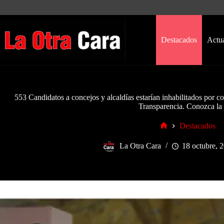
Saltar
al
contenido
Destacados
Actu
553 Candidatos a concejos y alcaldías estarían inhabilitados por co
Transparencia. Conozca la l
Destacados
Inicio
La Otra Cara
18 octubre, 