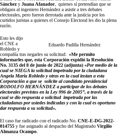
Sánchez
y
Juana Afanador
, quienes sí pretendían que se
obligara al ingeniero Hernández a asistir a tres debates
electorales, pero fueron derrotada ante la justicia por los
curtidos juristas a quienes el Consejo Electoral les dio la plena
razón.
Esto les dijo
el CNE a
Eduardo Padilla Hernández
Robledo y
compañía tras negarles su solicitud:
«Me permito
informarles que, esta Corporación expidió la Resolución
No. 3135 del 8 de junio de 2022 (adjunta) «
Por medio de la
cual se NIEGA la solicitud impetrada por la ciudadana
Angela María Robledo y otras en la cual instan a esta
Corporación a que se solicite al candidato presidencial
RODOLFO HERNÁNDEZ a participar de los debates
electorales previstos en la Ley 996 de 2005”, a través de la
cual se dio respuesta a solicitud
impetrada por las
ciudadanas por ustedes indicadas y con la cual es oportuno
dar respuesta a su solicitud».
El caso fue radicado con el radicado No.
CNE-E-DG-2022-
014755
y fue asignado al despacho del Magistrado
Virgilio
Almanza Ocampo
.