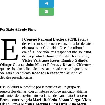
Por
Sixto Alfredo Pinto
.
E
l
Consejo Nacional Electoral
(
CNE
) acaba
de sentar jurisprudencia en cuanto a los debates
electorales en Colombia. Este alto tribunal
emitió su decisión, tras responder una solicitud
de los juristas
Eduardo Padilla Hernández
;
Víctor Velásquez Reyes
;
Ramiro Galindo
;
Olimpo Guerra
;
John Mauro Piñeres
y
Ricardo Cifuentes
,
quienes habían solicitado a esa autoridad electoral que no se
obligara al candidato
Rodolfo Hernández
a asistir a los
debates presidenciales.
Esa solicitud se produjo por la petición de un grupo de
respetables damas, con un interés político marcado, algunas
militantes del movimiento socialista del candidato
Gustavo
Petro
, como: Á
ngela María Robledo
,
Vivían Vargas Vives
,
Diana Otavo Morales
,
Martha Lucía Ortiz
,
Ana María