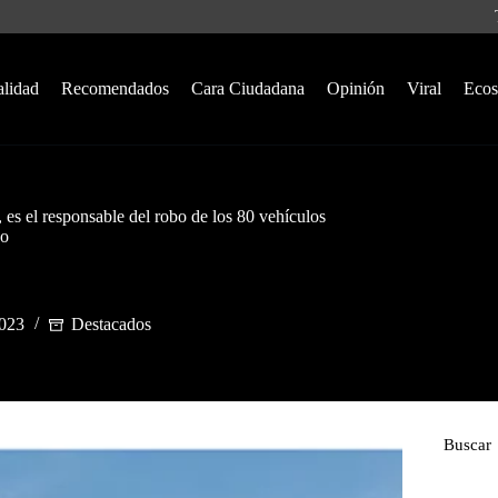
alidad
Recomendados
Cara Ciudadana
Opinión
Viral
Ecos
 es el responsable del robo de los 80 vehículos
go
2023
Destacados
Buscar