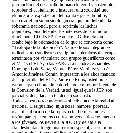
promoción del desarrollo humano integral y sostenible,
reprobar el capitalismo e instaurar una sociedad que
eliminara la explotación del hombre por el hombre,
rechazar el presupuesto de guerra, que no defendía la
soberanía nacional, pero si reprimía las luchas
populares, para defender los intereses de la minoría
dominante. El CINEP, fue anexo a Golconda que,
estaba bajo la orientación de lo que se conocería como
“Teología de la liberación”. Varios de sus integrantes
radicalizaron su discurso y algunos miembros del grupo
terminaron por vincularse con grupos guerrilleros como
el M-19, el ELN, o las FARC. Los padres españoles
Domingo Laín Sanz, Manuel Pérez Martínez y José
Antonio Jiménez Comín, ingresaron a los altos mandos
de la guerrilla del ELN. Padre de Roux, usted no es
garantía para el pueblo colombiano, como presidente de
la Comisión de la Verdad, usted, igual que la JEP, son
parcializados, dada su tendencia socialista.
Todos sabemos y conocemos objetivamente la realidad
nacional. Desigualdad, injusticias, hambre, pobreza,
mala distribución de la riqueza etc. Pero esa no es
razón, para que en los centros universitarios envenenen
a los jóvenes, los lleven a la JUCO y de ahí a la
clandestinidad; luego una misión especial, asesinar un
miembro de la fuerza pública, robarle el arma y para el