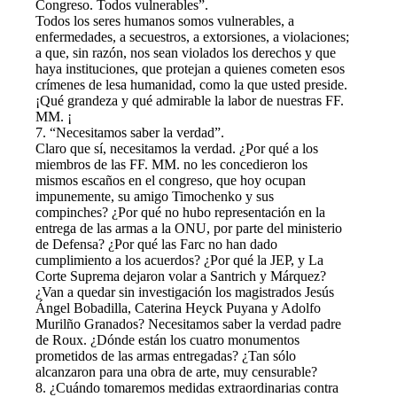
Congreso. Todos vulnerables”.
Todos los seres humanos somos vulnerables, a
enfermedades, a secuestros, a extorsiones, a violaciones;
a que, sin razón, nos sean violados los derechos y que
haya instituciones, que protejan a quienes cometen esos
crímenes de lesa humanidad, como la que usted preside.
¡Qué grandeza y qué admirable la labor de nuestras FF.
MM. ¡
7. “Necesitamos saber la verdad”.
Claro que sí, necesitamos la verdad. ¿Por qué a los
miembros de las FF. MM. no les concedieron los
mismos escaños en el congreso, que hoy ocupan
impunemente, su amigo Timochenko y sus
compinches? ¿Por qué no hubo representación en la
entrega de las armas a la ONU, por parte del ministerio
de Defensa? ¿Por qué las Farc no han dado
cumplimiento a los acuerdos? ¿Por qué la JEP, y La
Corte Suprema dejaron volar a Santrich y Márquez?
¿Van a quedar sin investigación los magistrados Jesús
Ángel Bobadilla, Caterina Heyck Puyana y Adolfo
Murilño Granados? Necesitamos saber la verdad padre
de Roux. ¿Dónde están los cuatro monumentos
prometidos de las armas entregadas? ¿Tan sólo
alcanzaron para una obra de arte, muy censurable?
8. ¿Cuándo tomaremos medidas extraordinarias contra