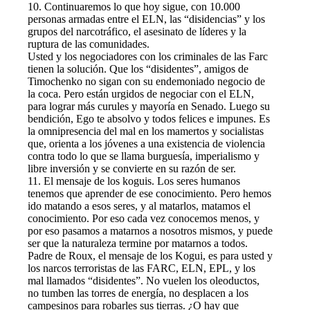
10. Continuaremos lo que hoy sigue, con 10.000
personas armadas entre el ELN, las “disidencias” y los
grupos del narcotráfico, el asesinato de líderes y la
ruptura de las comunidades.
Usted y los negociadores con los criminales de las Farc
tienen la solución. Que los “disidentes”, amigos de
Timochenko no sigan con su endemoniado negocio de
la coca. Pero están urgidos de negociar con el ELN,
para lograr más curules y mayoría en Senado. Luego su
bendición, Ego te absolvo y todos felices e impunes. Es
la omnipresencia del mal en los mamertos y socialistas
que, orienta a los jóvenes a una existencia de violencia
contra todo lo que se llama burguesía, imperialismo y
libre inversión y se convierte en su razón de ser.
11. El mensaje de los koguis. Los seres humanos
tenemos que aprender de ese conocimiento. Pero hemos
ido matando a esos seres, y al matarlos, matamos el
conocimiento. Por eso cada vez conocemos menos, y
por eso pasamos a matarnos a nosotros mismos, y puede
ser que la naturaleza termine por matarnos a todos.
Padre de Roux, el mensaje de los Kogui, es para usted y
los narcos terroristas de las FARC, ELN, EPL, y los
mal llamados “disidentes”. No vuelen los oleoductos,
no tumben las torres de energía, no desplacen a los
campesinos para robarles sus tierras. ¿O hay que