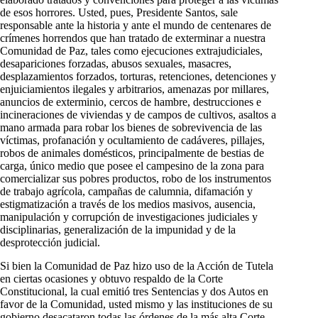
de esos horrores. Usted, pues, Presidente Santos, sale
responsable ante la historia y ante el mundo de centenares de
crímenes horrendos que han tratado de exterminar a nuestra
Comunidad de Paz, tales como ejecuciones extrajudiciales,
desapariciones forzadas, abusos sexuales, masacres,
desplazamientos forzados, torturas, retenciones, detenciones y
enjuiciamientos ilegales y arbitrarios, amenazas por millares,
anuncios de exterminio, cercos de hambre, destrucciones e
incineraciones de viviendas y de campos de cultivos, asaltos a
mano armada para robar los bienes de sobrevivencia de las
víctimas, profanación y ocultamiento de cadáveres, pillajes,
robos de animales domésticos, principalmente de bestias de
carga, único medio que posee el campesino de la zona para
comercializar sus pobres productos, robo de los instrumentos
de trabajo agrícola, campañas de calumnia, difamación y
estigmatización a través de los medios masivos, ausencia,
manipulación y corrupción de investigaciones judiciales y
disciplinarias, generalización de la impunidad y de la
desprotección judicial.
Si bien la Comunidad de Paz hizo uso de la Acción de Tutela
en ciertas ocasiones y obtuvo respaldo de la Corte
Constitucional, la cual emitió tres Sentencias y dos Autos en
favor de la Comunidad, usted mismo y las instituciones de su
gobierno desacataron todas las órdenes de la más alta Corte