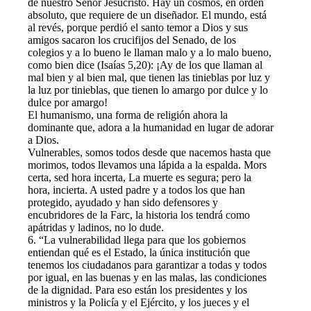
de nuestro Señor Jesucristo. Hay un cosmos, en orden
absoluto, que requiere de un diseñador. El mundo, está
al revés, porque perdió el santo temor a Dios y sus
amigos sacaron los crucifijos del Senado, de los
colegios y a lo bueno le llaman malo y a lo malo bueno,
como bien dice (Isaías 5,20): ¡Ay de los que llaman al
mal bien y al bien mal, que tienen las tinieblas por luz y
la luz por tinieblas, que tienen lo amargo por dulce y lo
dulce por amargo!
El humanismo, una forma de religión ahora la
dominante que, adora a la humanidad en lugar de adorar
a Dios.
Vulnerables, somos todos desde que nacemos hasta que
morimos, todos llevamos una lápida a la espalda. Mors
certa, sed hora incerta, La muerte es segura; pero la
hora, incierta. A usted padre y a todos los que han
protegido, ayudado y han sido defensores y
encubridores de la Farc, la historia los tendrá como
apátridas y ladinos, no lo dude.
6. “La vulnerabilidad llega para que los gobiernos
entiendan qué es el Estado, la única institución que
tenemos los ciudadanos para garantizar a todas y todos
por igual, en las buenas y en las malas, las condiciones
de la dignidad. Para eso están los presidentes y los
ministros y la Policía y el Ejército, y los jueces y el