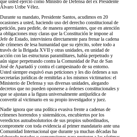
que usted ejerció como Ministro de Defensa del ex Presidente
Álvaro Uribe Vélez.
Durante su mandato, Presidente Santos, acudimos en 20
ocasiones a usted, haciendo uso del derecho constitucional de
petición, para pedirle, de manera apremiantes, que en atención
a obligaciones muy claras que la Constitución le impone al
Jefe de Estado, interviniera directamente para frenar la cadena
de crímenes de lesa humanidad que su ejército, sobre todo a
través de la Brigada XVII y otras unidades, en unidad de
acción con las estructuras paramilitares, había perpetrado y
aún sigue perpetrando contra la Comunidad de Paz de San
José de Apartadó y contra el campesinado de su entorno.
Usted siempre esquivó esas peticiones y les dio órdenes a sus
secretarías jurídicas de remitirlas a los mismos victimarios: el
Ministerio de Defensa y sus diversas unidades, alegando
decretos que no pueden oponerse a órdenes constitucionales y
que se ajustan a la figura universalmente antijurídica de
convertir al victimario en su propio investigador y juez.
Nadie ignora que una política evasiva frente a cadenas de
crímenes horrendos y sistemáticos, encubiertos por los
veredictos autoabsolutorios de sus propios subordinados,
compromete con toda evidencia al primer mandatario ante una
Comunidad Internacional que durante ya muchas décadas ha
elaborado tratados y convenciones para proteger a las víctimas