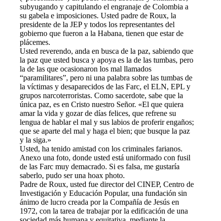
subyugando y capitulando el engranaje de Colombia a
su gabela e imposiciones. Usted padre de Roux, la
presidente de la JEP y todos los representantes del
gobierno que fueron a la Habana, tienen que estar de
plácemes.
Usted reverendo, anda en busca de la paz, sabiendo que
la paz que usted busca y apoya es la de las tumbas, pero
la de las que ocasionaron los mal llamados
“paramilitares”, pero ni una palabra sobre las tumbas de
la víctimas y desaparecidos de las Farc, el ELN, EPL y
grupos narcoterroristas. Como sacerdote, sabe que la
única paz, es en Cristo nuestro Señor. «El que quiera
amar la vida y gozar de días felices, que refrene su
lengua de hablar el mal y sus labios de proferir engaños;
que se aparte del mal y haga el bien; que busque la paz
y la siga.»
Usted, ha tenido amistad con los criminales farianos.
Anexo una foto, donde usted está uniformado con fusil
de las Farc muy demacrado. Si es falsa, me gustaría
saberlo, pudo ser una hoax photo.
Padre de Roux, usted fue director del CINEP, Centro de
Investigación y Educación Popular, una fundación sin
ánimo de lucro creada por la Compañía de Jesús en
1972, con la tarea de trabajar por la edificación de una
sociedad más humana y equitativa, mediante la