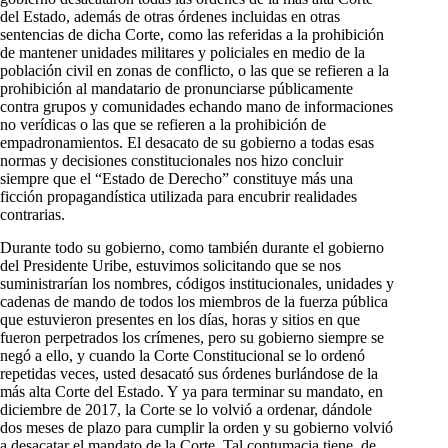
del Estado, además de otras órdenes incluidas en otras
sentencias de dicha Corte, como las referidas a la prohibición
de mantener unidades militares y policiales en medio de la
población civil en zonas de conflicto, o las que se refieren a la
prohibición al mandatario de pronunciarse públicamente
contra grupos y comunidades echando mano de informaciones
no verídicas o las que se refieren a la prohibición de
empadronamientos. El desacato de su gobierno a todas esas
normas y decisiones constitucionales nos hizo concluir
siempre que el “Estado de Derecho” constituye más una
ficción propagandística utilizada para encubrir realidades
contrarias.
Durante todo su gobierno, como también durante el gobierno
del Presidente Uribe, estuvimos solicitando que se nos
suministrarían los nombres, códigos institucionales, unidades y
cadenas de mando de todos los miembros de la fuerza pública
que estuvieron presentes en los días, horas y sitios en que
fueron perpetrados los crímenes, pero su gobierno siempre se
negó a ello, y cuando la Corte Constitucional se lo ordenó
repetidas veces, usted desacató sus órdenes burlándose de la
más alta Corte del Estado. Y ya para terminar su mandato, en
diciembre de 2017, la Corte se lo volvió a ordenar, dándole
dos meses de plazo para cumplir la orden y su gobierno volvió
a desacatar el mandato de la Corte. Tal contumacia tiene, de