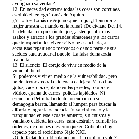
averiguar esa verdad?
12. En necesidad extrema todas las cosas son comunes,
escribió el teólogo Tomás de Aquino.
¿Y no fue Tomás de Aquino quien dijo: ¿El amor a la
mujer arrastra al marido en la ruina? (De civitate Del 14,
11) Me da la impresión de que, ¿usted justifica los
asaltos y atracos a los grandes almacenes y a los carros
que transportan los víveres? No he escuchado, a
socialistas repartiendo mercados o dando parte de sus
sueldos para ayudar al pueblo. La falsa demagogia
mamerta.
13. El silencio. El coraje de vivir en medio de la
vulnerabilidad.
Sí, podemos vivir en medio de la vulnerabilidad, pero
no del terrorismo y la violencia callejera. Ya no hay
gritos, cacerolazos, daño en las paredes, rotura de
vidrios, quema de carros, policías lapidados. Ni
escuchar a Petro tratando de incendiar con su
demagogia barata, llamando al lumpen para buscar la
alforria y lograr la oclocracia. Viva el silencio y la
tranquilidad en este acuartelamiento, sin chusma y
vándalos cubierta las caras, para destruir y cumplir las
órdenes, de quienes creyeron que en Colombia hay
espacio para el socialismo Siglo XXI.
¿Quid faciat, lex, ubi sola pecunia in cocainum valet?