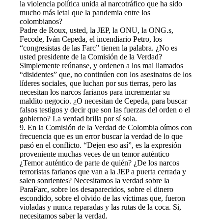
la violencia política unida al narcotráfico que ha sido
mucho más letal que la pandemia entre los
colombianos?
Padre de Roux, usted, la JEP, la ONU, la ONG.s,
Fecode, Iván Cepeda, el incendiario Petro, los
“congresistas de las Farc” tienen la palabra. ¿No es
usted presidente de la Comisión de la Verdad?
Simplemente reúnanse, y ordenen a los mal llamados
“disidentes” que, no continúen con los asesinatos de los
líderes sociales, que luchan por sus tierras, pero las
necesitan los narcos farianos para incrementar su
maldito negocio. ¿O necesitan de Cepeda, para buscar
falsos testigos y decir que son las fuerzas del orden o el
gobierno? La verdad brilla por sí sola.
9. En la Comisión de la Verdad de Colombia oímos con
frecuencia que es un error buscar la verdad de lo que
pasó en el conflicto. “Dejen eso así”, es la expresión
proveniente muchas veces de un temor auténtico
¿Temor auténtico de parte de quién? ¿De los narcos
terroristas farianos que van a la JEP a puerta cerrada y
salen sonrientes? Necesitamos la verdad sobre la
ParaFarc, sobre los desaparecidos, sobre el dinero
escondido, sobre el olvido de las víctimas que, fueron
violadas y nunca reparadas y las rutas de la coca. Si,
necesitamos saber la verdad.