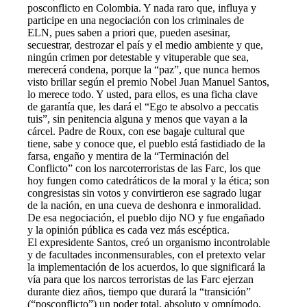
posconflicto en Colombia. Y nada raro que, influya y
participe en una negociación con los criminales de
ELN, pues saben a priori que, pueden asesinar,
secuestrar, destrozar el país y el medio ambiente y que,
ningún crimen por detestable y vituperable que sea,
merecerá condena, porque la “paz”, que nunca hemos
visto brillar según el premio Nobel Juan Manuel Santos,
lo merece todo. Y usted, para ellos, es una ficha clave
de garantía que, les dará el “Ego te absolvo a peccatis
tuis”, sin penitencia alguna y menos que vayan a la
cárcel. Padre de Roux, con ese bagaje cultural que
tiene, sabe y conoce que, el pueblo está fastidiado de la
farsa, engaño y mentira de la “Terminación del
Conflicto” con los narcoterroristas de las Farc, los que
hoy fungen como catedráticos de la moral y la ética; son
congresistas sin votos y convirtieron ese sagrado lugar
de la nación, en una cueva de deshonra e inmoralidad.
De esa negociación, el pueblo dijo NO y fue engañado
y la opinión pública es cada vez más escéptica.
El expresidente Santos, creó un organismo incontrolable
y de facultades inconmensurables, con el pretexto velar
la implementación de los acuerdos, lo que significará la
vía para que los narcos terroristas de las Farc ejerzan
durante diez años, tiempo que durará la “transición”
(“posconflicto”) un poder total, absoluto y omnímodo,