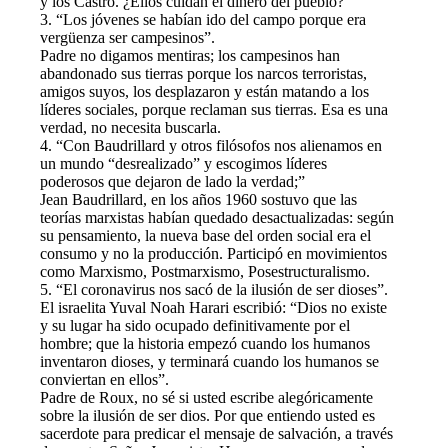
y los Castro. ¿Ellos cuidan el dinero del pueblo?
3. “Los jóvenes se habían ido del campo porque era
vergüenza ser campesinos”.
Padre no digamos mentiras; los campesinos han
abandonado sus tierras porque los narcos terroristas,
amigos suyos, los desplazaron y están matando a los
líderes sociales, porque reclaman sus tierras. Esa es una
verdad, no necesita buscarla.
4. “Con Baudrillard y otros filósofos nos alienamos en
un mundo “desrealizado” y escogimos líderes
poderosos que dejaron de lado la verdad;”
Jean Baudrillard, en los años 1960 sostuvo que las
teorías marxistas habían quedado desactualizadas: según
su pensamiento, la nueva base del orden social era el
consumo y no la producción. Participó en movimientos
como Marxismo, Postmarxismo, Posestructuralismo.
5. “El coronavirus nos sacó de la ilusión de ser dioses”.
El israelita Yuval Noah Harari escribió: “Dios no existe
y su lugar ha sido ocupado definitivamente por el
hombre; que la historia empezó cuando los humanos
inventaron dioses, y terminará cuando los humanos se
conviertan en ellos”.
Padre de Roux, no sé si usted escribe alegóricamente
sobre la ilusión de ser dios. Por que entiendo usted es
sacerdote para predicar el mensaje de salvación, a través