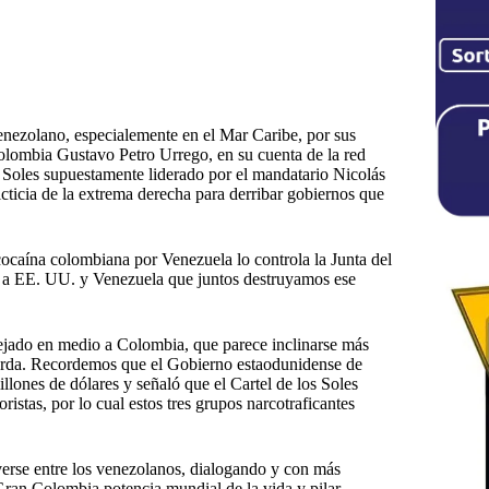
enezolano, especialemente en el Mar Caribe, por sus
Colombia Gustavo Petro Urrego, en su cuenta de la red
s Soles supuestamente liderado por el mandatario Nicolás
cticia de la extrema derecha para derribar gobiernos que
cocaína colombiana por Venezuela lo controla la Junta del
e a EE. UU. y Venezuela que juntos destruyamos ese
ejado en medio a Colombia, que parece inclinarse más
ierda. Recordemos que el Gobierno estaodunidense de
ones de dólares y señaló que el Cartel de los Soles
istas, por lo cual estos tres grupos narcotraficantes
verse entre los venezolanos, dialogando y con más
Gran Colombia potencia mundial de la vida y pilar