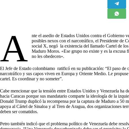
A
nte el asedio de Estados Unidos contra el Gobierno v
posibles nexos con el narcotráfico, el Presidente de 
social X, negó la existencia del llamado Cartel de lo
Maduro Moros. «Ese grupo no existe y es la excusa fi
no les obedecen».
El Jefe de Estado colombiamo ratificó en su publicación: “El paso de 
narcotráfico y sus capos viven en Europa y Oriente Medio. Le propus
cartel. Es coordinar y no someter”.
Cabe mencionar que la tensión entre Estados Unidos y Venezuela ha d
hacia Caracas porque sus mandatario comparte la ideología de la izqu
Donald Trump duplicó la recompensa por la captura de Maduro a 50 mill
apoya al Cártel de Sinaloa y al Tren de Aragua, dos organizaciones terror
deben ser comatidos.
Petro también indicó que el problema político de Venezuela debe resol
democracia. “Una Venezuela descarbonizada debe ser el propósito: la 