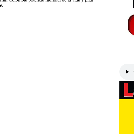
e.
ncia
#
Gustavo Petro
#
Mandatario venezolano
o
#
Tras