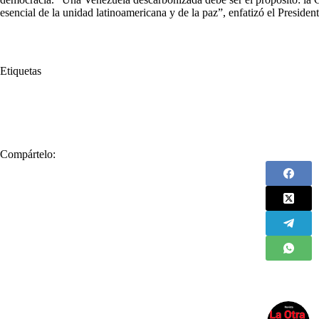
esencial de la unidad latinoamericana y de la paz”, enfatizó el President
Etiquetas
#
asedio
#
Cartel de los Soles Respaldo
#
Estados Unidois
#
Existe
#
Mar Caribe
#
Negó
#
Nicolás Maduro
#
Presidente Gustavo Petr
Compártelo: