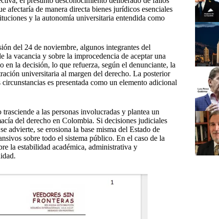
ctiva, el presunto desconocimiento deliberado de fallos
e afectaría de manera directa bienes jurídicos esenciales
stituciones y la autonomía universitaria entendida como
sión del 24 de noviembre, algunos integrantes del
de la vacancia y sobre la improcedencia de aceptar una
o en la decisión, lo que refuerza, según el denunciante, la
ración universitaria al margen del derecho. La posterior
s circunstancias es presentada como un elemento adicional
o trasciende a las personas involucradas y plantea un
macía del derecho en Colombia. Si decisiones judiciales
, se advierte, se erosiona la base misma del Estado de
nsivos sobre todo el sistema público. En el caso de la
re la estabilidad académica, administrativa y
nidad.