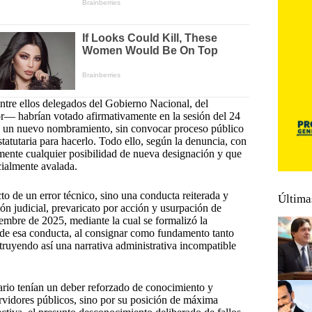
ntre ellos delegados del Gobierno Nacional, del
or— habrían votado afirmativamente en la sesión del 24
a un nuevo nombramiento, sin convocar proceso público
statutaria para hacerlo. Todo ello, según la denuncia, con
amente cualquier posibilidad de nueva designación y que
cialmente avalada.
o de un error técnico, sino una conducta reiterada y
Última
ión judicial, prevaricato por acción y usurpación de
embre de 2025, mediante la cual se formalizó la
 de esa conducta, al consignar como fundamento tanto
truyendo así una narrativa administrativa incompatible
ario tenían un deber reforzado de conocimiento y
ervidores públicos, sino por su posición de máxima