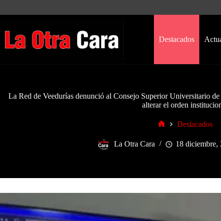
Saltar
al
contenido
Destacados
Actu
La Red de Veedurías denunció al Consejo Superior Universitario de l
alterar el orden institucio
Destacados
Inicio
La Otra Cara
18 diciembre,