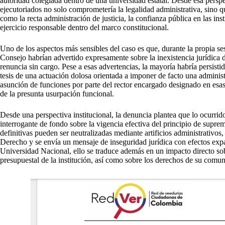
autoridad colegiada dentro de una universidad estatal. Desde esa perspe
ejecutoriados no solo comprometería la legalidad administrativa, sino qu
como la recta administración de justicia, la confianza pública en las in
ejercicio responsable dentro del marco constitucional.
Uno de los aspectos más sensibles del caso es que, durante la propia se
Consejo habrían advertido expresamente sobre la inexistencia jurídica 
renuncia sin cargo. Pese a esas advertencias, la mayoría habría persistid
tesis de una actuación dolosa orientada a imponer de facto una administ
asunción de funciones por parte del rector encargado designado en esa
de la presunta usurpación funcional.
Desde una perspectiva institucional, la denuncia plantea que lo ocurrid
interrogante de fondo sobre la vigencia efectiva del principio de supre
definitivas pueden ser neutralizadas mediante artificios administrativos
Derecho y se envía un mensaje de inseguridad jurídica con efectos expa
Universidad Nacional, ello se traduce además en un impacto directo sob
presupuestal de la institución, así como sobre los derechos de su comu