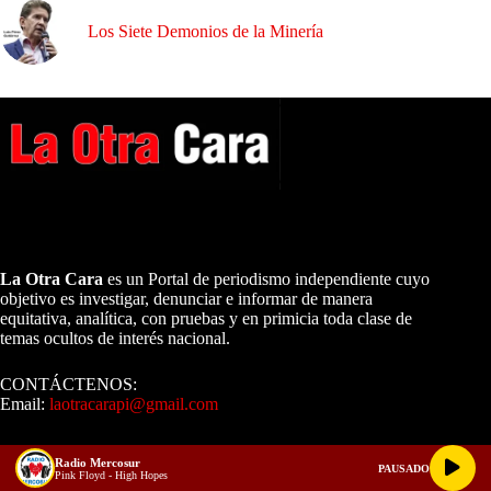
Los Siete Demonios de la Minería
A NUESTROS LECTORES…
La Otra Cara
es un Portal de periodismo independiente cuyo
objetivo es investigar, denunciar e informar de manera
equitativa, analítica, con pruebas y en primicia toda clase de
temas ocultos de interés nacional.
CONTÁCTENOS:
Email:
laotracarapi@gmail.com
Dirigida por Sixto Alfredo Pinto
Radio Mercosur
PAUSADO
Pink Floyd - High Hopes