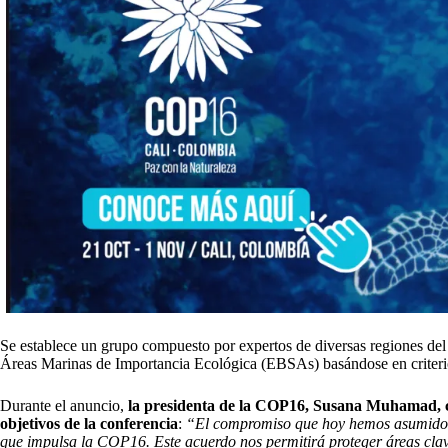
Se establece un grupo compuesto por expertos de diversas regiones del 
Áreas Marinas de Importancia Ecológica (EBSAs) basándose en criterio
Durante el anuncio,
la presidenta de la COP16, Susana Muhamad, c
objetivos de la conferencia
:
“El compromiso que hoy hemos asumido re
que impulsa la COP16. Este acuerdo nos permitirá proteger áreas clav