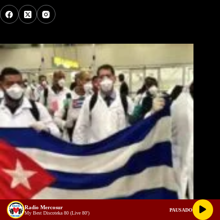
Los Más Comentados
Radio Mercosur
PAUSADO
My Best Discoteka 80 (Live 80')