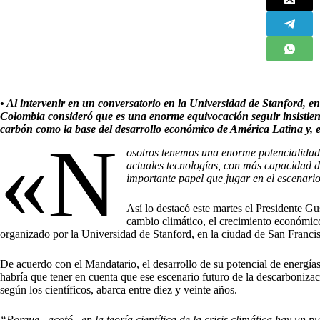
• Al intervenir en un conversatorio en la Universidad de Stanford, e
Colombia consideró que es una enorme equivocación seguir insistiendo
carbón como la base del desarrollo económico de América Latina y, 
«N
osotros tenemos una enorme potencialidad,
actuales tecnologías, con más capacidad d
importante papel que jugar en el escenari
Así lo destacó este martes el Presidente Gu
cambio climático, el crecimiento económico
organizado por la Universidad de Stanford, en la ciudad de San Francis
De acuerdo con el Mandatario, el desarrollo de su potencial de energí
habría que tener en cuenta que ese escenario futuro de la descarboniza
según los científicos, abarca entre diez y veinte años.
“Porque –acotó– en la teoría científica de la crisis climática hay un 