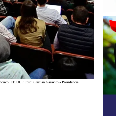
ncisco, EE.UU./ Foto: Cristian Garavito - Presidencia