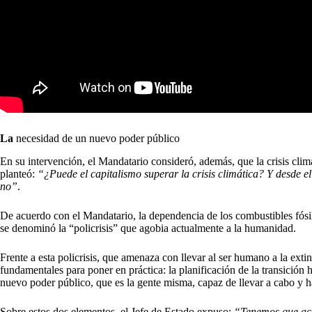
​La
necesidad de un nuevo poder público
En su intervención, el Mandatario consideró, además, que la crisis climá
planteó:
“¿Puede el capitalismo superar la crisis climática? Y desde el
no”
.
De acuerdo con el Mandatario, la dependencia de los combustibles fós
se denominó la “policrisis” que agobia actualmente a la humanidad.
Frente a esta policrisis, que amenaza con llevar al ser humano a la exti
fundamentales para poner en práctica: la planificación de la transición
nuevo poder público, que es la gente misma, capaz de llevar a cabo y ha
Sobre estos dos elementos, el Jefe de Estado expuso:
“Tenemos que aco