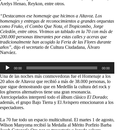
Arelys Henao, Reykon, entre otros.
“Destacamos ese homenaje que hicimos a Altavoz. Los
homenajes y entregas de reconocimientos a grandes orquestas
como Fruko, el Combo Que Nota, el Tropicombo, Jorge
Celedón, entre otros. Vivimos un tablado en la 70 con más de
200.000 personas itinerantes por estas calles y aceras que
tradicionalmente han acogido la Feria de las Flores durante
años”
, dijo el secretario de Cultura Ciudadana, Álvaro
Narváez.
Reproductor
00:00
00:00
de
audio
Una de las noches más conmovedoras fue el Homenaje a los
20 años de Altavoz que recibió a más de 38.000 personas, lo
que sigue demostrando que en Medellín la cultura del rock y
los géneros alternativos tiene una gran resonancia.
Aterciopelados interpretó todo el álbum clásico
El Dorado
;
además, el grupo Bajo Tierra y El Avispero emocionaron a los
espectadores.
La 70 fue todo un espacio multicultural. El martes 1 de agosto,
Wilson Manyoma recibió la Medalla al Mérito Porfirio Barba