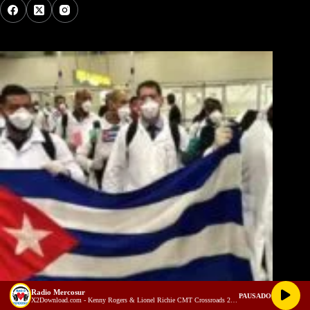
Los Más Comentados
Radio Mercosur
PAUSADO
X2Download.com - Kenny Rogers & Lionel Richie CMT Crossroads 2005 (128 kbps)