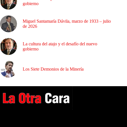
gobierno
Miguel Santamaría Dávila, marzo de 1933 – julio
de 2026
La cultura del atajo y el desafío del nuevo
gobierno
Los Siete Demonios de la Minería
A NUESTROS LECTORES…