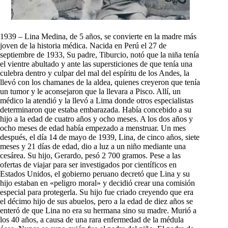
1939 – Lina Medina, de 5 años, se convierte en la madre más
joven de la historia médica. Nacida en Perú el 27 de
septiembre de 1933, Su padre, Tiburcio, notó que la niña tenía
el vientre abultado y ante las supersticiones de que tenía una
culebra dentro y culpar del mal del espíritu de los Andes, la
llevó con los chamanes de la aldea, quienes creyeron que tenía
un tumor y le aconsejaron que la llevara a Pisco. Allí, un
médico la atendió y la llevó a Lima donde otros especialistas
determinaron que estaba embarazada. Había concebido a su
hijo a la edad de cuatro años y ocho meses. A los dos años y
ocho meses de edad había empezado a menstruar. Un mes
después, el día 14 de mayo de 1939, Lina, de cinco años, siete
meses y 21 días de edad, dio a luz a un niño mediante una
cesárea. Su hijo, Gerardo, pesó 2 700 gramos. Pese a las
ofertas de viajar para ser investigados por científicos en
Estados Unidos, el gobierno peruano decretó que Lina y su
hijo estaban en «peligro moral» y decidió crear una comisión
especial para protegerla. Su hijo fue criado creyendo que era
el décimo hijo de sus abuelos, pero a la edad de diez años se
enteró de que Lina no era su hermana sino su madre. Murió a
los 40 años, a causa de una rara enfermedad de la médula