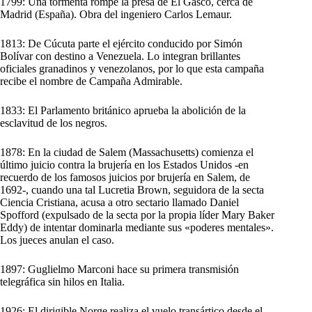
1799: Una tormenta rompe la presa de El Gasco, cerca de
Madrid (España). Obra del ingeniero Carlos Lemaur.
1813: De Cúcuta parte el ejército conducido por Simón
Bolívar con destino a Venezuela. Lo integran brillantes
oficiales granadinos y venezolanos, por lo que esta campaña
recibe el nombre de Campaña Admirable.
1833: El Parlamento británico aprueba la abolición de la
esclavitud de los negros.
1878: En la ciudad de Salem (Massachusetts) comienza el
último juicio contra la brujería en los Estados Unidos -en
recuerdo de los famosos juicios por brujería en Salem, de
1692-, cuando una tal Lucretia Brown, seguidora de la secta
Ciencia Cristiana, acusa a otro sectario llamado Daniel
Spofford (expulsado de la secta por la propia líder Mary Baker
Eddy) de intentar dominarla mediante sus «poderes mentales».
Los jueces anulan el caso.
1897: Guglielmo Marconi hace su primera transmisión
telegráfica sin hilos en Italia.
1926: El dirigible Norge realiza el vuelo transártico desde el