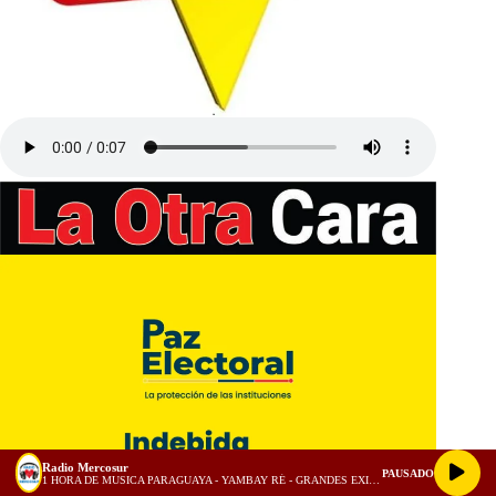
Radio Mercosur
PAUSADO
1 HORA DE MUSICA PARAGUAYA - YAMBAY RÉ - GRANDES EXITOS - VOL.2 - Discos Cerro Cora (128 kbps)