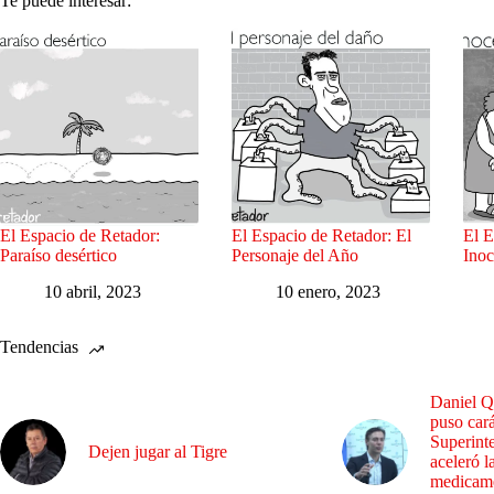
Te puede interesar:
El Espacio de Retador:
El Espacio de Retador: El
El E
Paraíso desértico
Personaje del Año
Inoc
10 abril, 2023
10 enero, 2023
Tendencias
Daniel Q
puso cará
Superint
Dejen jugar al Tigre
aceleró l
medicame