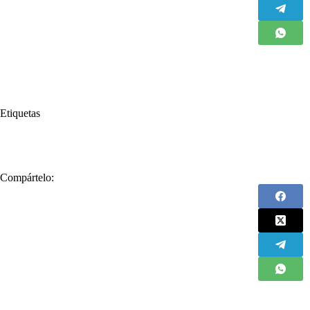
Etiquetas
#
El espacio de Retador
Compártelo: