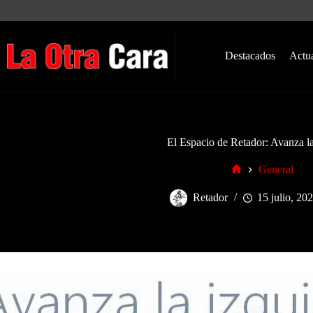
Saltar
al
contenido
Destacados
Actu
El Espacio de Retador: Avanza la
General
Inicio
Retador
15 julio, 20