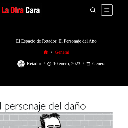
Saltar
al
contenido
El Espacio de Retador: El Personaje del Año
General
Inicio
Retador
10 enero, 2023
General