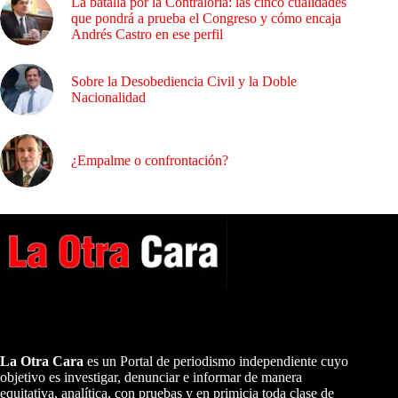
La batalla por la Contraloría: las cinco cualidades
que pondrá a prueba el Congreso y cómo encaja
Andrés Castro en ese perfil
Sobre la Desobediencia Civil y la Doble
Nacionalidad
¿Empalme o confrontación?
A NUESTROS LECTORES…
La Otra Cara
es un Portal de periodismo independiente cuyo
objetivo es investigar, denunciar e informar de manera
equitativa, analítica, con pruebas y en primicia toda clase de