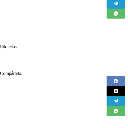
Etiquetas
#
El espacio de Retador
Compártelo: