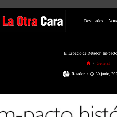
Saltar
al
contenido
Destacados
Actu
El Espacio de Retador: Im-pacto
General
Inicio
Retador
30 junio, 20